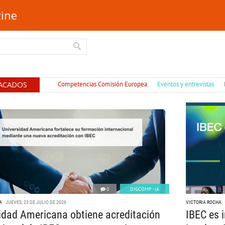
ine
ACADOS
Competencias Comisión Europea
Eventos y entrevistas
0
DIGCOMP -IA
A
JUEVES, 23 DE JULIO DE 2026
VICTORIA ROCHA
idad Americana obtiene acreditación
IBEC es i