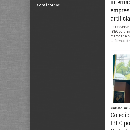
interna
Contáctenos
empresa
artificia
La Universi
IBEC para i
marcos de co
la formació
VICTORIA ROCH
Colegio
IBEC po