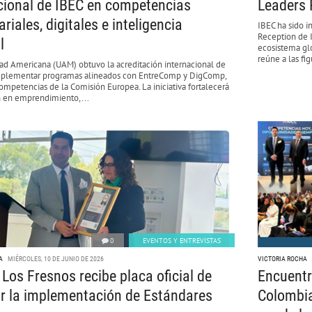
cional de IBEC en competencias
Leaders 
riales, digitales e inteligencia
IBEC ha sido i
Reception de 
l
ecosistema glo
reúne a las fi
dad Americana (UAM) obtuvo la acreditación internacional de
mplementar programas alineados con EntreComp y DigComp,
mpetencias de la Comisión Europea. La iniciativa fortalecerá
n en emprendimiento,...
0
EVENTOS Y ENTREVISTAS
A
MIÉRCOLES, 10 DE JUNIO DE 2026
VICTORIA ROCHA
 Los Fresnos recibe placa oficial de
Encuentr
r la implementación de Estándares
Colombia