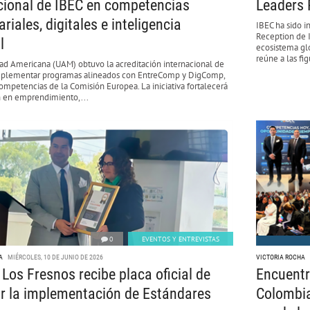
cional de IBEC en competencias
Leaders 
riales, digitales e inteligencia
IBEC ha sido i
Reception de 
l
ecosistema glo
reúne a las fi
dad Americana (UAM) obtuvo la acreditación internacional de
mplementar programas alineados con EntreComp y DigComp,
mpetencias de la Comisión Europea. La iniciativa fortalecerá
n en emprendimiento,...
0
EVENTOS Y ENTREVISTAS
A
MIÉRCOLES, 10 DE JUNIO DE 2026
VICTORIA ROCHA
 Los Fresnos recibe placa oficial de
Encuentr
r la implementación de Estándares
Colombia