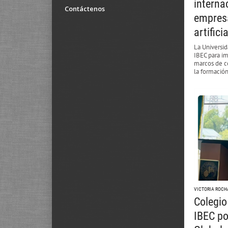
interna
Contáctenos
empresa
artificia
La Universi
IBEC para i
marcos de co
la formació
VICTORIA ROCH
Colegio
IBEC po