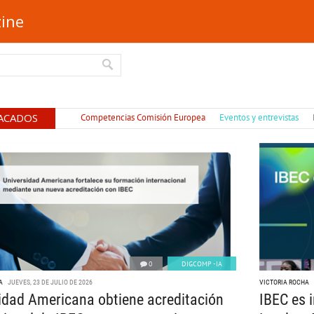
ine
ACADOS
Competencias Comisión Europea
Eventos y entrevistas
0
DIGCOMP -IA
A
JUEVES, 23 DE JULIO DE 2026
VICTORIA ROCHA
idad Americana obtiene acreditación
IBEC es i