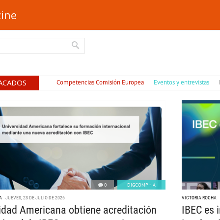
ine
ACADOS
Competencias Comisión Europea
Eventos y entrevistas
0
DIGCOMP -IA
A
JUEVES, 23 DE JULIO DE 2026
VICTORIA ROCHA
idad Americana obtiene acreditación
IBEC es i