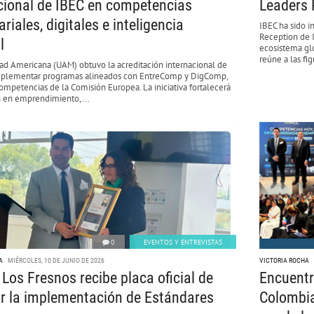
cional de IBEC en competencias
Leaders 
riales, digitales e inteligencia
IBEC ha sido i
Reception de 
l
ecosistema glo
reúne a las fi
dad Americana (UAM) obtuvo la acreditación internacional de
mplementar programas alineados con EntreComp y DigComp,
mpetencias de la Comisión Europea. La iniciativa fortalecerá
n en emprendimiento,...
0
EVENTOS Y ENTREVISTAS
A
MIÉRCOLES, 10 DE JUNIO DE 2026
VICTORIA ROCHA
 Los Fresnos recibe placa oficial de
Encuentr
r la implementación de Estándares
Colombia