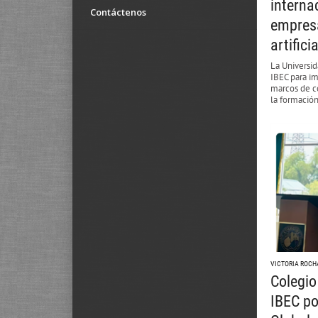
interna
Contáctenos
empresa
artificia
La Universi
IBEC para i
marcos de co
la formació
VICTORIA ROCH
Colegio
IBEC po