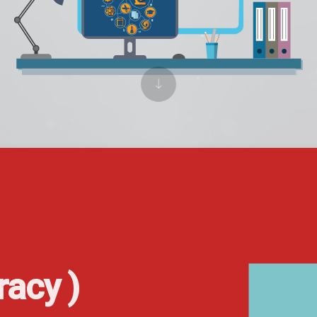
racy )