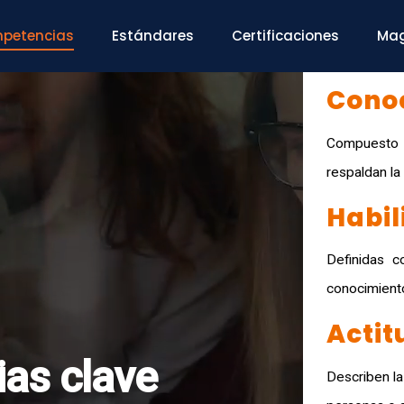
petencias
Estándares
Certificaciones
Mag
Cono
Compuesto p
respaldan l
Habil
Definidas c
conocimiento
Actit
as clave
Describen la