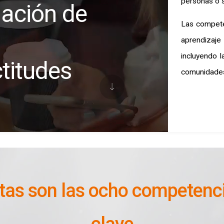
personas o s
ación de
Las competen
aprendizaj
incluyendo la
ctitudes
comunidade
tas son las ocho competenc
clave